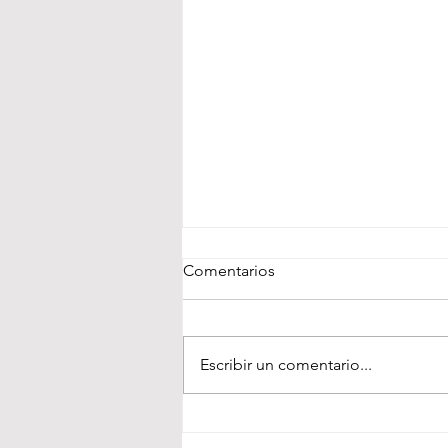
Comentarios
Escribir un comentario...
¡Impulsamos con corazón tu
salud! El Club Atletismo