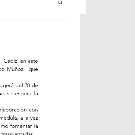
 Cádiz, en este 
ñoz Muñoz  que 
ogerá del 28 de 
e se espera la 
laboración con 
édula, a la vez 
omo fomentar la 
 trasplantadas.