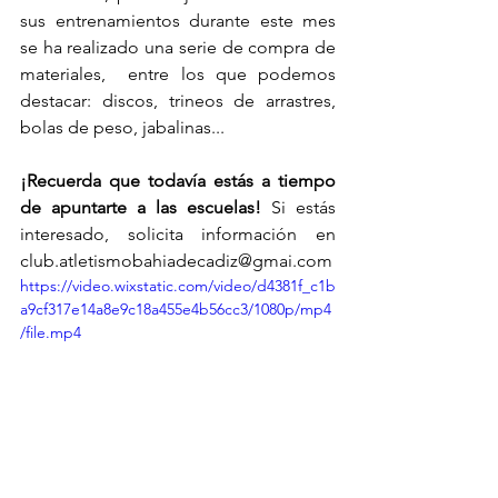
sus entrenamientos durante este mes 
se ha realizado una serie de compra de 
materiales,  entre los que podemos 
destacar: discos, trineos de arrastres, 
bolas de peso, jabalinas...
¡Recuerda que todavía estás a tiempo 
de apuntarte a las escuelas!
 Si estás 
interesado, solicita información en 
club.atletismobahiadecadiz@gmai.com
https://video.wixstatic.com/video/d4381f_c1b
a9cf317e14a8e9c18a455e4b56cc3/1080p/mp4
/file.mp4