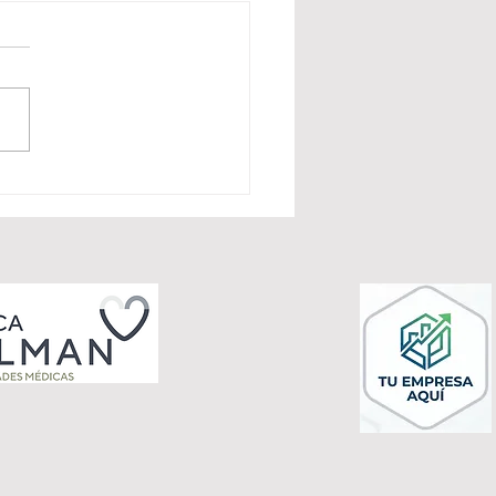
rto Martínez de Morentín
 alto: bronce en el
ing de Ibiza bajo la
cción de Jorge Juan
z CÁDIZ / IBIZA