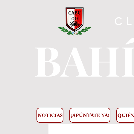
C
BAHÍ
NOTICIAS
¡APÚNTATE YA!
QUIÉN