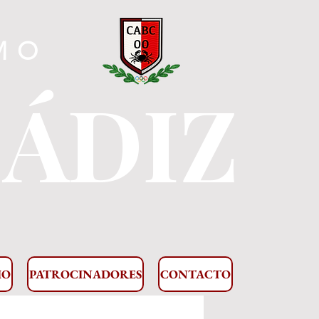
MO
CÁDIZ
IO
PATROCINADORES
CONTACTO