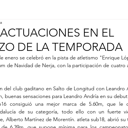
ra
ACTUACIONES EN EL
ZO DE LA TEMPORADA
e enero se celebró en la pista de atletismo "Enrique L
um de Navidad de Nerja, con la participación de cuatro a
n del club gaditano en Salto de Longitud con Leandro A
n, buenas sensaciones para Leandro Andría en su debut 
ub16 consiguió una mejor marca de 5.60m, que le cla
lucía de su categoría, todo ello con un fuerte vie
rte, Alberto Martínez de Morentín. atleta sub18, abrió su
 de 6.39m, que supone mínima para los campeonatos