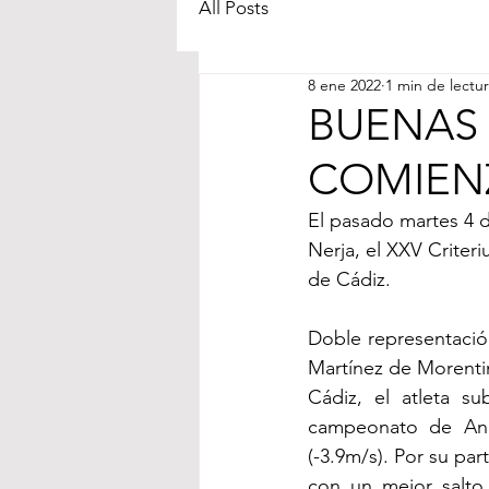
All Posts
8 ene 2022
1 min de lectu
BUENAS 
COMIEN
El pasado martes 4 d
Nerja, el XXV Criteri
de Cádiz.
Doble representació
Martínez de Morenti
Cádiz, el atleta s
campeonato de Anda
(-3.9m/s). Por su pa
con un mejor salto