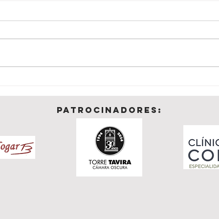
El Bahía de Cádiz mide sus
Albe
fuerzas en la élite andaluza:
vuela
Cita clave en el Andaluz de 1ª
Meet
patrocinadores:
División
dire
Góme