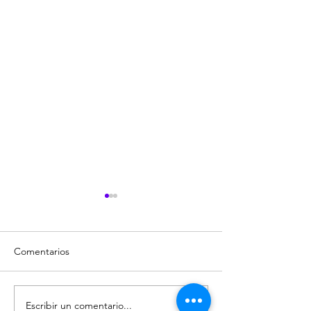
Comentarios
Escribir un comentario...
El Bahía de Cádiz mide
Alberto Martíne