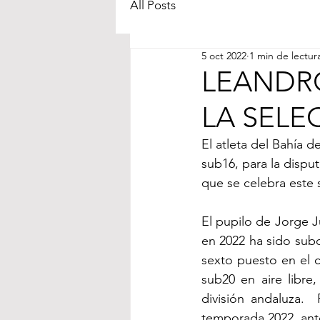
All Posts
5 oct 2022
1 min de lectur
LEANDR
LA SELE
El atleta del Bahía 
sub16, para la disp
que se celebra este 
El pupilo de Jorge J
en 2022 ha sido subc
sexto puesto en el 
sub20 en aire libre
división andaluza. 
temporada 2022, ante