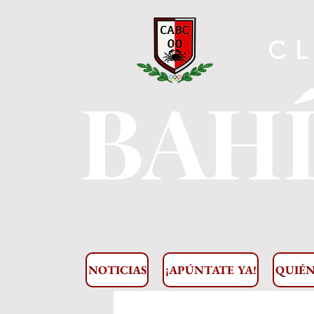
C
BAHÍ
NOTICIAS
¡APÚNTATE YA!
QUIÉN