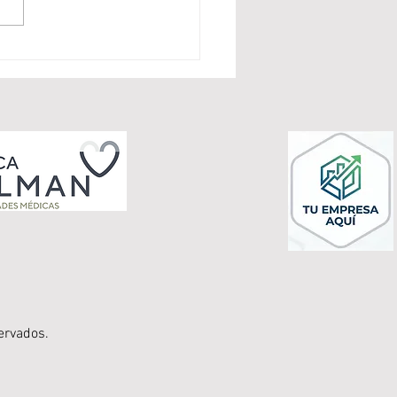
rto Martínez de Morentín
 alto: bronce en el
ing de Ibiza bajo la
cción de Jorge Juan
z CÁDIZ / IBIZA
ervados.