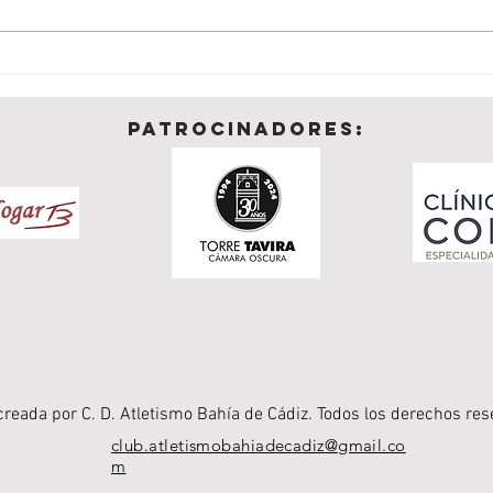
El Bahía de Cádiz mide sus
Albe
fuerzas en la élite andaluza:
vuela
Cita clave en el Andaluz de 1ª
Meet
patrocinadores:
División
dire
Góme
creada por C. D. Atletismo Bahía de Cádiz. Todos los derechos res
club.atletismobahiadecadiz@gmail.co
m