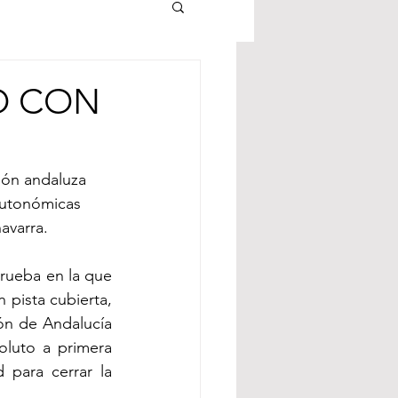
O CON
ión andaluza 
autonómicas 
avarra. 
rueba en la que 
pista cubierta, 
n de Andalucía 
luto a primera 
para cerrar la 