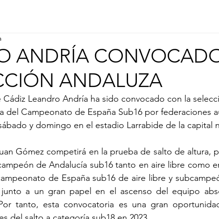
a
O ANDRÍA CONVOCAD
CCIÓN ANDALUZA
de Cádiz Leandro Andría ha sido convocado con la selecc
uta del Campeonato de España Sub16 por federaciones 
sábado y domingo en el estadio Larrabide de la capital n
uan Gómez competirá en la prueba de salto de altura, p
ampeón de Andalucía sub16 tanto en aire libre como en 
campeonato de España sub16 de aire libre y subcampeó
, junto a un gran papel en el ascenso del equipo abso
 Por tanto, esta convocatoria es una gran oportunidad 
s del salto a categoría sub18 en 2023.