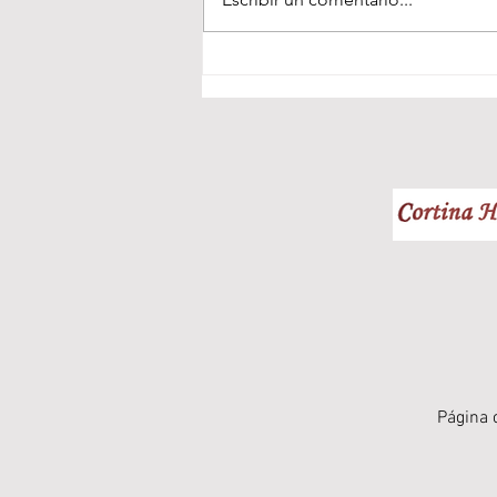
¡Impulsamos con corazón tu
salud! El Club Atletismo
Bahía de Cádiz y el Centro
Médico Colman unen fuerzas
Página 